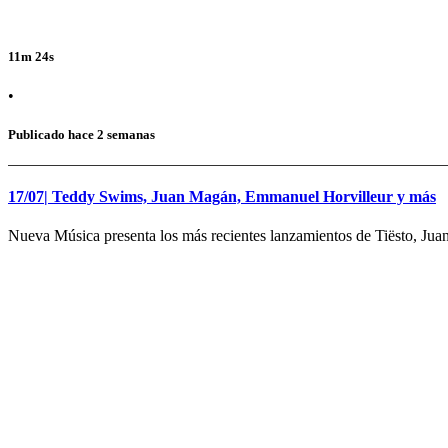
11m 24s
•
Publicado hace 2 semanas
17/07| Teddy Swims, Juan Magán, Emmanuel Horvilleur y más
Nueva Música presenta los más recientes lanzamientos de Tiësto, 