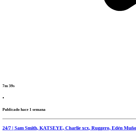
7m 39s
•
Publicado hace 1 semana
24/7 | Sam Smith, KATSEYE, Charlie xcx, Ruggero, Edén Muño